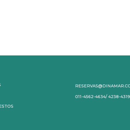
S
RESERVAS@DINAMAR.C
S
011-4562-4634/ 4238-431
ESTOS